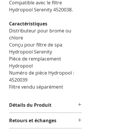
Compatible avec le filtre
Hydropool Serenity 4520038.
Caractéristiques
Distributeur pour brome ou
chlore
Conçu pour filtre de spa
Hydropool Serenity
Pièce de remplacement
Hydropool
Numéro de pièce Hydropool :
4520039
Filtre vendu séparément
Détails du Produit
Contenu :
1 x Distributeur
Retours et échanges
brome/chlore pour filtre de spa
Hydropool Serenity