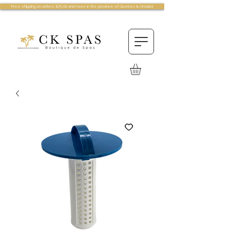
Free shipping on orders $75.00 and more in the province of Quebec & Ontario!