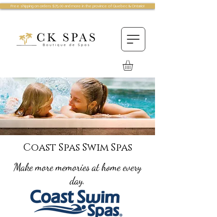
Free shipping on orders $75.00 and more in the province of Quebec & Ontario!
Coast Spas Swim Spas
Make more memories at home every
day.